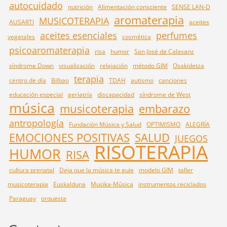
autocuidado
nutrición
Alimentación consciente
SENSE LAN-D
aromaterapia
MUSICOTERAPIA
AUSARTI
aceites
aceites esenciales
perfumes
vegetales
cosmética
psicoaromaterapia
risa
humor
San José de Calasanz
síndrome Down
visualización
relajación
método GIM
Osakidetza
terapia
centro de día
Bilbao
TDAH
autismo
canciones
educación especial
geriatría
discapacidad
síndrome de West
música
musicoterapia
embarazo
antropología
Fundación Música y Salud
OPTIMISMO
ALEGRÍA
EMOCIONES POSITIVAS
SALUD
JUEGOS
RISOTERAPIA
HUMOR
RISA
cultura prenatal
Deja que la música te guíe
modelo GIM
taller
musicoterapia
Euskalduna
Musika-Música
instrumentos reciclados
Paraguay
orquesta