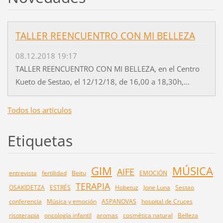
TALLER REENCUENTRO CON MI BELLEZA
08.12.2018 19:17
TALLER REENCUENTRO CON MI BELLEZA, en el Centro
Kueto de Sestao, el 12/12/18, de 16,00 a 18,30h,...
Todos los artículos
Etiquetas
GIM
MÚSICA
AIFE
entrevista
fertilidad
Beitu
EMOCIÓN
TERAPIA
OSAKIDETZA
ESTRÉS
Hobetuz
Jone Luna
Sestao
conferencia
Música y emoción
ASPANOVAS
hospital de Cruces
risoterapia
oncología infantil
aromas
cosmética natural
Belleza