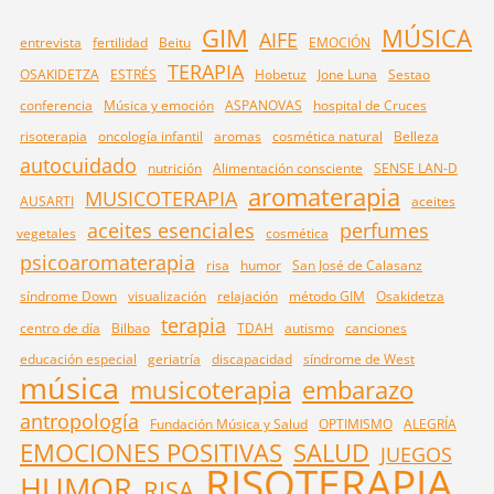
GIM
MÚSICA
AIFE
entrevista
fertilidad
Beitu
EMOCIÓN
TERAPIA
OSAKIDETZA
ESTRÉS
Hobetuz
Jone Luna
Sestao
conferencia
Música y emoción
ASPANOVAS
hospital de Cruces
risoterapia
oncología infantil
aromas
cosmética natural
Belleza
autocuidado
nutrición
Alimentación consciente
SENSE LAN-D
aromaterapia
MUSICOTERAPIA
AUSARTI
aceites
aceites esenciales
perfumes
vegetales
cosmética
psicoaromaterapia
risa
humor
San José de Calasanz
síndrome Down
visualización
relajación
método GIM
Osakidetza
terapia
centro de día
Bilbao
TDAH
autismo
canciones
educación especial
geriatría
discapacidad
síndrome de West
música
musicoterapia
embarazo
antropología
Fundación Música y Salud
OPTIMISMO
ALEGRÍA
EMOCIONES POSITIVAS
SALUD
JUEGOS
RISOTERAPIA
HUMOR
RISA