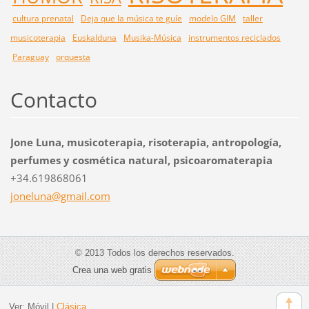
cultura prenatal
Deja que la música te guíe
modelo GIM
taller
musicoterapia
Euskalduna
Musika-Música
instrumentos reciclados
Paraguay
orquesta
Contacto
Jone Luna, musicoterapia, risoterapia, antropología,
perfumes y cosmética natural, psicoaromaterapia
+34.619868061
joneluna
@gmail.c
om
© 2013 Todos los derechos reservados.
Crea una web gratis
Ver:
Móvil
|
Clásica