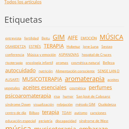
Todos los artículos
Etiquetas
GIM
MÚSICA
AIFE
entrevista
fertilidad
Beitu
EMOCIÓN
TERAPIA
OSAKIDETZA
ESTRÉS
Hobetuz
Jone Luna
Sestao
conferencia
Música y emoción
ASPANOVAS
hospital de Cruces
risoterapia
oncología infantil
aromas
cosmética natural
Belleza
autocuidado
nutrición
Alimentación consciente
SENSE LAN-D
aromaterapia
MUSICOTERAPIA
AUSARTI
aceites
aceites esenciales
perfumes
vegetales
cosmética
psicoaromaterapia
risa
humor
San José de Calasanz
síndrome Down
visualización
relajación
método GIM
Osakidetza
terapia
centro de día
Bilbao
TDAH
autismo
canciones
educación especial
geriatría
discapacidad
síndrome de West
música
musicoterapia
embarazo