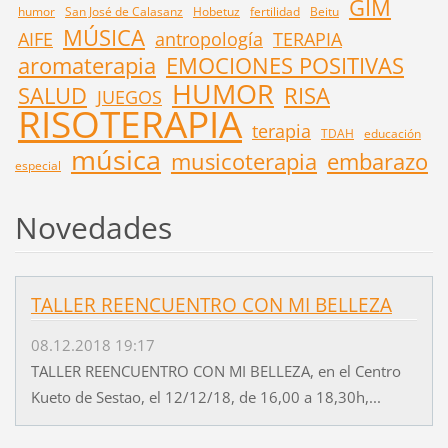
GIM
humor
San José de Calasanz
Hobetuz
fertilidad
Beitu
MÚSICA
AIFE
antropología
TERAPIA
aromaterapia
EMOCIONES POSITIVAS
HUMOR
SALUD
RISA
JUEGOS
RISOTERAPIA
terapia
TDAH
educación
música
musicoterapia
embarazo
especial
Novedades
TALLER REENCUENTRO CON MI BELLEZA
08.12.2018 19:17
TALLER REENCUENTRO CON MI BELLEZA, en el Centro
Kueto de Sestao, el 12/12/18, de 16,00 a 18,30h,...